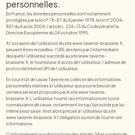
personnelles.
En France, les données personnelles sont notamment
protégées par la loi n° 78-87 du 6 janvier 1978, la loi n° 2004-
801 du 6 août 2004, l’article L. 226-13 du Code pénal et la
Directive Européenne du 24 octobre 1995.
A l’occasion de l’utilisation du site
www.taverne-brasserie.fr
,
peuvent êtres recueillies : l’URL des liens par l’intermédiaire
desquels l’utilisateur a accédé au site
www.taverne-
brasserie.fr
, le fournisseur d’accès de l’utilisateur, l’adresse de
protocole Internet (IP) de l’utilisateur.
En tout état de cause Taverne ne collecte des informations
personnelles relatives à l’utilisateur que pour le besoin de
certains services proposés par le site
www.taverne-
brasserie.fr
. L’utilisateur fournit ces informations en toute
connaissance de cause, notamment lorsqu’il procède par lui-
même à leur saisie. Il est alors précisé à l’utilisateur du site
www.taverne-brasserie.fr
l’obligation ou non de fournir ces
informations.
Conformément aux dispositions des articles 38 et suivants de