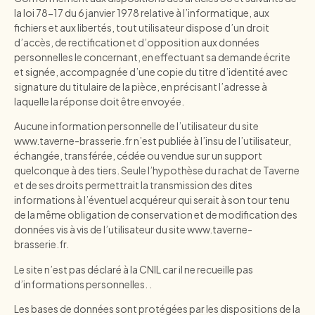
la loi 78-17 du 6 janvier 1978 relative à l’informatique, aux
fichiers et aux libertés, tout utilisateur dispose d’un droit
d’accès, de rectification et d’opposition aux données
personnelles le concernant, en effectuant sa demande écrite
et signée, accompagnée d’une copie du titre d’identité avec
signature du titulaire de la pièce, en précisant l’adresse à
laquelle la réponse doit être envoyée.
Aucune information personnelle de l’utilisateur du site
www.taverne-brasserie.fr
n’est publiée à l’insu de l’utilisateur,
échangée, transférée, cédée ou vendue sur un support
quelconque à des tiers. Seule l’hypothèse du rachat de Taverne
et de ses droits permettrait la transmission des dites
informations à l’éventuel acquéreur qui serait à son tour tenu
de la même obligation de conservation et de modification des
données vis à vis de l’utilisateur du site
www.taverne-
brasserie.fr
.
Le site n’est pas déclaré à la CNIL car il ne recueille pas
d’informations personnelles. .
Les bases de données sont protégées par les dispositions de la