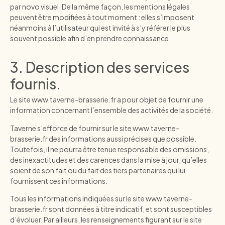
par novo visuel. De la même façon, les mentions légales
peuvent être modifiées à tout moment : elles s’imposent
néanmoins à l’utilisateur qui est invité à s’y référer le plus
souvent possible afin d’en prendre connaissance.
3. Description des services
fournis.
Le site
www.taverne-brasserie.fr
a pour objet de fournir une
information concernant l’ensemble des activités de la société.
Taverne s’efforce de fournir sur le site
www.taverne-
brasserie.fr
des informations aussi précises que possible.
Toutefois, il ne pourra être tenue responsable des omissions,
des inexactitudes et des carences dans la mise à jour, qu’elles
soient de son fait ou du fait des tiers partenaires qui lui
fournissent ces informations.
Tous les informations indiquées sur le site
www.taverne-
brasserie.fr
sont données à titre indicatif, et sont susceptibles
d’évoluer. Par ailleurs, les renseignements figurant sur le site