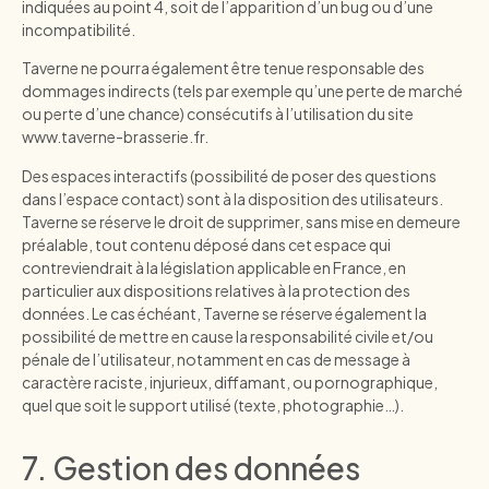
indiquées au point 4, soit de l’apparition d’un bug ou d’une
incompatibilité.
Taverne ne pourra également être tenue responsable des
dommages indirects (tels par exemple qu’une perte de marché
ou perte d’une chance) consécutifs à l’utilisation du site
www.taverne-brasserie.fr
.
Des espaces interactifs (possibilité de poser des questions
dans l’espace contact) sont à la disposition des utilisateurs.
Taverne se réserve le droit de supprimer, sans mise en demeure
préalable, tout contenu déposé dans cet espace qui
contreviendrait à la législation applicable en France, en
particulier aux dispositions relatives à la protection des
données. Le cas échéant, Taverne se réserve également la
possibilité de mettre en cause la responsabilité civile et/ou
pénale de l’utilisateur, notamment en cas de message à
caractère raciste, injurieux, diffamant, ou pornographique,
quel que soit le support utilisé (texte, photographie…).
7. Gestion des données