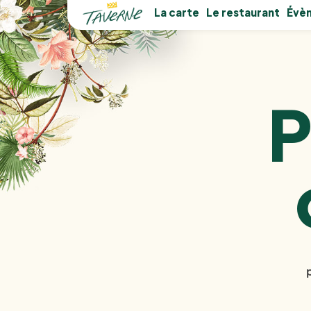
La carte
Le restaurant
Évè