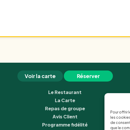
Voir la carte
Réserver
Le Restaurant
La Carte
Repas de groupe
Pour offrir
Avis Client
les cookies
de consenti
Programme fidélité
que le comp