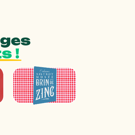
ages
s !