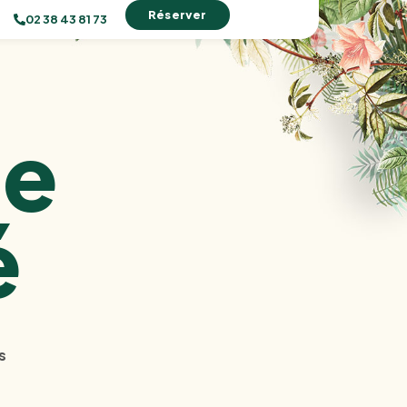
Réserver
02 38 43 81 73
e
é
s