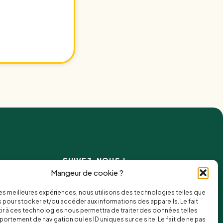
SUIVEZ-NOUS !
Mangeur de cookie ?
 les meilleures expériences, nous utilisons des technologies telles que
 pour stocker et/ou accéder aux informations des appareils. Le fait
MANGEZ-NOUS !
r à ces technologies nous permettra de traiter des données telles
ortement de navigation ou les ID uniques sur ce site. Le fait de ne pas